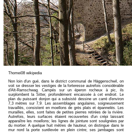
Thomei08 wikipedia
Non loin d'un gué, dans le district communal de Häggenschwil, on
voit se dresser les vestiges de la forteresse autrefois considérable
d'Alt-Ramschwag. Campés sur un éperon rocheux à pic, ils
surplombent la Sitter, profondément encaissée à cet endroit. Le
plan du puissant donjon qui a subsisté dessine un carré d'environ
7,3 mètres sur 7,9. Les assemblages angulaires, soigneusement
travaillés, consistent en moellons de grès plats et épannelés. Les
murailles, elles, sont faites de petites pierres retirées de la rivière.
Autrefois, leurs surfaces étaient recouvertes d'un crépi laissant
apparaître les moellons; les lignes de jointure sont soulignées par
du mortier. A quelque huit mètres de hauteur, on distingue dans le
mur nord la porte surélevée en plein cintre; ses jambages sont