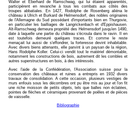
Walter et Eberhard de Ramschwag, qui lui étaient apparentés,
participèrent en revanche à tous les combats aux côtés des
troupes abbatiales. En 1427, Rodolphe de Rosenberg aliéna le
château à Ulrich et Burkard de Helmensdorf, des nobles originaires
de l'Allemagne du Sud possédant d'importants bien en Thurgovie,
en particulier les bailliages de Langrickenbach et d'Eppishausen.
Alt-Ramschwag demeura propriété des Helmensdorf jusqu'en 1490,
date à laquelle une partie du château s'écroula dans le ravin. II en
est toutefois demeuré quelques traces. Et comme le reste
menaçait lui aussi de s'effondrer, la forteresse devint inhabitable.
Avec divers biens attenants, elle parvint à un paysan de la région,
Hans Rodolphe Koller. Celui-ci vendit tout le matériel démontable,
notamment les constructions de bois, autrement dit les combles et
autres superstructures en bois, à des intéressés.
Avec l'aide de la Confédération, l'Association suisse pour la
conservation des châteaux et ruines a entrepris en 1932 divers
travaux de consolidation. A cette occasion, plusieurs vestiges de
murs enfouis sous les décombres ont pu être mis au jour et l'on fit
une riche moisson de petits objets, tels que balles non éclatées,
pointes de flèches et céramiques provenant de poêles et de pièces
de vaisselle.
Bibliographie