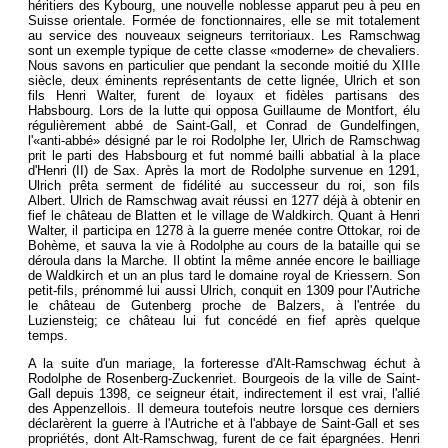
héritiers des Kybourg, une nouvelle noblesse apparut peu à peu en
Suisse orientale. Formée de fonctionnaires, elle se mit totalement
au service des nouveaux seigneurs territoriaux. Les Ramschwag
sont un exemple typique de cette classe «moderne» de chevaliers.
Nous savons en particulier que pendant la seconde moitié du XIIIe
siècle, deux éminents représentants de cette lignée, Ulrich et son
fils Henri Walter, furent de loyaux et fidèles partisans des
Habsbourg. Lors de la lutte qui opposa Guillaume de Montfort, élu
régulièrement abbé de Saint-Gall, et Conrad de Gundelfingen,
l'«anti-abbé» désigné par le roi Rodolphe Ier, Ulrich de Ramschwag
prit le parti des Habsbourg et fut nommé bailli abbatial à la place
d'Henri (II) de Sax. Après la mort de Rodolphe survenue en 1291,
Ulrich prêta serment de fidélité au successeur du roi, son fils
Albert. Ulrich de Ramschwag avait réussi en 1277 déjà à obtenir en
fief le château de Blatten et le village de Waldkirch. Quant à Henri
Walter, il participa en 1278 à la guerre menée contre Ottokar, roi de
Bohème, et sauva la vie à Rodolphe au cours de la bataille qui se
déroula dans la Marche. Il obtint la même année encore le bailliage
de Waldkirch et un an plus tard le domaine royal de Kriessern. Son
petit-fils, prénommé lui aussi Ulrich, conquit en 1309 pour l'Autriche
le château de Gutenberg proche de Balzers, à l'entrée du
Luziensteig; ce château lui fut concédé en fief après quelque
temps.
A la suite d'un mariage, la forteresse d'Alt-Ramschwag échut à
Rodolphe de Rosenberg-Zuckenriet. Bourgeois de la ville de Saint-
Gall depuis 1398, ce seigneur était, indirectement il est vrai, l'allié
des Appenzellois. Il demeura toutefois neutre lorsque ces derniers
déclarèrent la guerre à l'Autriche et à l'abbaye de Saint-Gall et ses
propriétés, dont Alt-Ramschwag, furent de ce fait épargnées. Henri