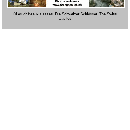
©Les châteaux suisses. Die Schweizer Schlösser. The Swiss
Castles