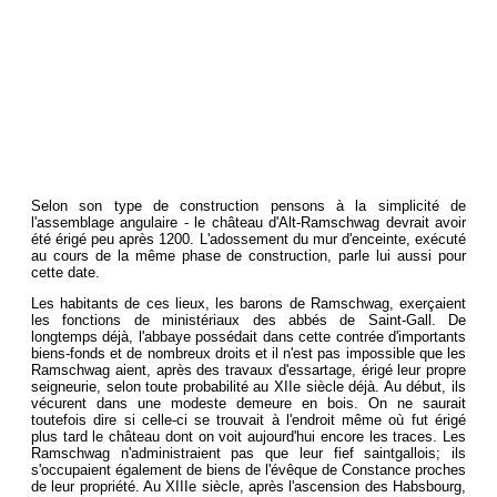
Selon son type de construction pensons à la simplicité de
l'assemblage angulaire - le château d'Alt-Ramschwag devrait avoir
été érigé peu après 1200. L'adossement du mur d'enceinte, exécuté
au cours de la même phase de construction, parle lui aussi pour
cette date.
Les habitants de ces lieux, les barons de Ramschwag, exerçaient
les fonctions de ministériaux des abbés de Saint-Gall. De
longtemps déjà, l'abbaye possédait dans cette contrée d'importants
biens-fonds et de nombreux droits et il n'est pas impossible que les
Ramschwag aient, après des travaux d'essartage, érigé leur propre
seigneurie, selon toute probabilité au XIIe siècle déjà. Au début, ils
vécurent dans une modeste demeure en bois. On ne saurait
toutefois dire si celle-ci se trouvait à l'endroit même où fut érigé
plus tard le château dont on voit aujourd'hui encore les traces. Les
Ramschwag n'administraient pas que leur fief saintgallois; ils
s'occupaient également de biens de l'évêque de Constance proches
de leur propriété. Au XIIIe siècle, après l'ascension des Habsbourg,