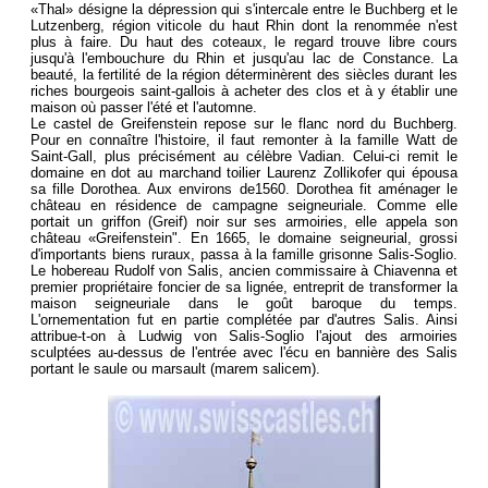
«Thal» désigne la dépression qui s'intercale entre le Buchberg et le
Lutzenberg, région viticole du haut Rhin dont la renommée n'est
plus à faire. Du haut des coteaux, le regard trouve libre cours
jusqu'à l'embouchure du Rhin et jusqu'au lac de Constance. La
beauté, la fertilité de la région déterminèrent des siècles durant les
riches bourgeois saint-gallois à acheter des clos et à y établir une
maison où passer l'été et l'automne.
Le castel de Greifenstein repose sur le flanc nord du Buchberg.
Pour en connaître l'histoire, il faut remonter à la famille Watt de
Saint-Gall, plus précisément au célèbre Vadian. Celui-ci remit le
domaine en dot au marchand toilier Laurenz Zollikofer qui épousa
sa fille Dorothea. Aux environs de1560. Dorothea fit aménager le
château en résidence de campagne seigneuriale. Comme elle
portait un griffon (Greif) noir sur ses armoiries, elle appela son
château «Greifenstein". En 1665, le domaine seigneurial, grossi
d'importants biens ruraux, passa à la famille grisonne Salis-Soglio.
Le hobereau Rudolf von Salis, ancien commissaire à Chiavenna et
premier propriétaire foncier de sa lignée, entreprit de transformer la
maison seigneuriale dans le goût baroque du temps.
L'ornementation fut en partie complétée par d'autres Salis. Ainsi
attribue-t-on à Ludwig von Salis-Soglio l'ajout des armoiries
sculptées au-dessus de l'entrée avec l'écu en bannière des Salis
portant le saule ou marsault (marem salicem).