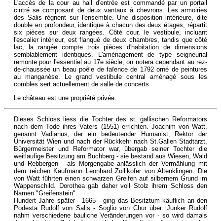
L'accès de la cour au hall d'entrée est commandé par un portail
cintré se composant de deux vantaux à chevrons. Les armoiries
des Salis règnent sur l'ensemble. Une disposition intérieure, dite
double en profondeur, identique à chacun des deux étages, répartit
six pièces sur deux rangées. Côté cour, le vestibule, incluant
l'escalier intérieur, est flanqué de deux chambres, tandis que côté
lac, la rangée compte trois pièces d'habitation de dimensions
semblablement identiques. L'aménagement de type seigneurial
remonte pour l'essentiel au 17e siècle; on notera cependant au rez-
de-chaussée un beau poêle de faïence de 1792 orné de peintures
au manganèse. Le grand vestibule central aménagé sous les
combles sert actuellement de salle de concerts.
Le château est une propriété privée.
Dieses Schloss liess die Tochter des st. gallischen Reformators
nach dem Tode ihres Vaters (1551) errichten. Joachim von Watt,
genannt Vadianus, der ein bedeutender Humanist, Rektor der
Universität Wien und nach der Rückkehr nach St.Gallen Stadtarzt,
Bürgermeister und Reformator war, übergab seiner Tochter die
weitläufige Besitzung am Buchberg - sie bestand aus Wiesen, Wald
und Rebbergen - als Morgengabe anlässlich der Vermählung mit
dem reichen Kaufmann Leonhard Zollikofer von Altenklingen. Die
von Watt führten einen schwarzen Greifen auf silbernem Grund im
Wappenschild. Dorothea gab daher voll Stolz ihrem Schloss den
Namen "Greifenstein".
Hundert Jahre später - 1665 - ging das Besitztum käuflich an den
Podesta Rudolf von Salis - Soglio von Chur über. Junker Rudolf
nahm verschiedene bauliche Veränderungen vor - so wird damals