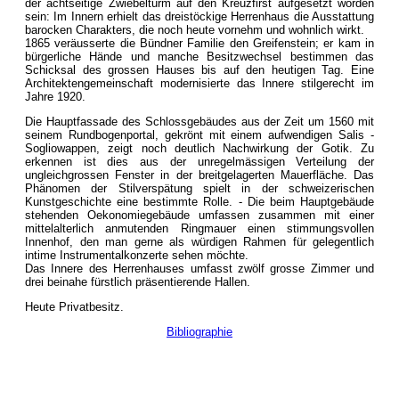
der achtseitige Zwiebelturm auf den Kreuzfirst aufgesetzt worden
sein: Im Innern erhielt das dreistöckige Herrenhaus die Ausstattung
barocken Charakters, die noch heute vornehm und wohnlich wirkt.
1865 veräusserte die Bündner Familie den Greifenstein; er kam in
bürgerliche Hände und manche Besitzwechsel bestimmen das
Schicksal des grossen Hauses bis auf den heutigen Tag. Eine
Architektengemeinschaft modernisierte das Innere stilgerecht im
Jahre 1920.
Die Hauptfassade des Schlossgebäudes aus der Zeit um 1560 mit
seinem Rundbogenportal, gekrönt mit einem aufwendigen Salis -
Sogliowappen, zeigt noch deutlich Nachwirkung der Gotik. Zu
erkennen ist dies aus der unregelmässigen Verteilung der
ungleichgrossen Fenster in der breitgelagerten Mauerfläche. Das
Phänomen der Stilverspätung spielt in der schweizerischen
Kunstgeschichte eine bestimmte Rolle. - Die beim Hauptgebäude
stehenden Oekonomiegebäude umfassen zusammen mit einer
mittelalterlich anmutenden Ringmauer einen stimmungsvollen
Innenhof, den man gerne als würdigen Rahmen für gelegentlich
intime Instrumentalkonzerte sehen möchte.
Das Innere des Herrenhauses umfasst zwölf grosse Zimmer und
drei beinahe fürstlich präsentierende Hallen.
Heute Privatbesitz.
Bibliographie