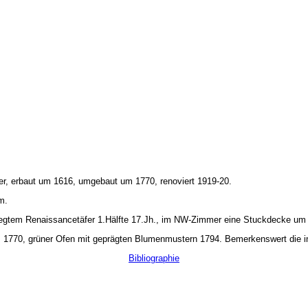
fer, erbaut um 1616, umgebaut um 1770, renoviert 1919-20.
m.
legtem Renaissancetäfer 1.Hälfte 17.Jh., im NW-Zimmer eine Stuckdecke um 1
1770, grüner Ofen mit geprägten Blumenmustern 1794. Bemerkenswert die in
Bibliographie