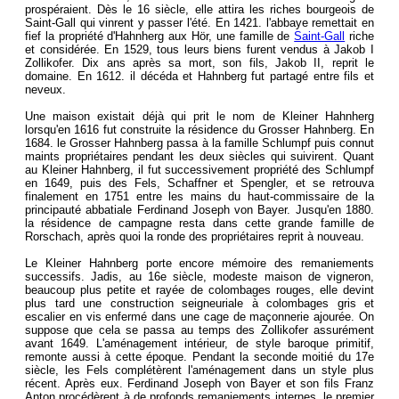
prospéraient. Dès le 16 siècle, elle attira les riches bourgeois de
Saint-Gall qui vinrent y passer l'été. En 1421. l'abbaye remettait en
fief la propriété d'Hahnherg aux Hör, une famille de
Saint-Gall
riche
et considérée. En 1529, tous leurs biens furent vendus à Jakob I
Zollikofer. Dix ans après sa mort, son fils, Jakob II, reprit le
domaine. En 1612. il décéda et Hahnberg fut partagé entre fils et
neveux.
Une maison existait déjà qui prit le nom de Kleiner Hahnherg
lorsqu'en 1616 fut construite la résidence du Grosser Hahnberg. En
1684. le Grosser Hahnberg passa à la famille Schlumpf puis connut
maints propriétaires pendant les deux siècles qui suivirent. Quant
au Kleiner Hahnberg, il fut successivement propriété des Schlumpf
en 1649, puis des Fels, Schaffner et Spengler, et se retrouva
finalement en 1751 entre les mains du haut-commissaire de la
principauté abbatiale Ferdinand Joseph von Bayer. Jusqu'en 1880.
la résidence de campagne resta dans cette grande famille de
Rorschach, après quoi la ronde des propriétaires reprit à nouveau.
Le Kleiner Hahnberg porte encore mémoire des remaniements
successifs. Jadis, au 16e siècle, modeste maison de vigneron,
beaucoup plus petite et rayée de colombages rouges, elle devint
plus tard une construction seigneuriale à colombages gris et
escalier en vis enfermé dans une cage de maçonnerie ajourée. On
suppose que cela se passa au temps des Zollikofer assurément
avant 1649. L'aménagement intérieur, de style baroque primitif,
remonte aussi à cette époque. Pendant la seconde moitié du 17e
siècle, les Fels complétèrent l'aménagement dans un style plus
récent. Après eux. Ferdinand Joseph von Bayer et son fils Franz
Anton procédèrent à de profonds remaniements internes, le premier