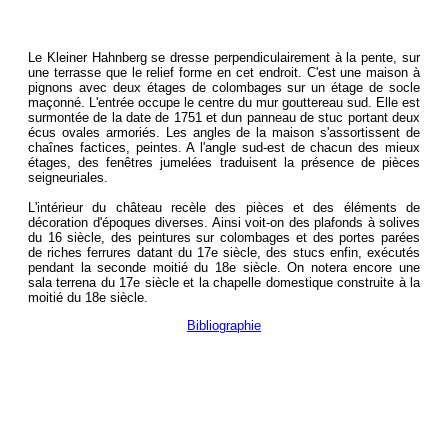
Le Kleiner Hahnberg se dresse perpendiculairement à la pente, sur
une terrasse que le relief forme en cet endroit. C'est une maison à
pignons avec deux étages de colombages sur un étage de socle
maçonné. L'entrée occupe le centre du mur gouttereau sud. Elle est
surmontée de la date de 1751 et dun panneau de stuc portant deux
écus ovales armoriés. Les angles de la maison s'assortissent de
chaînes factices, peintes. A l'angle sud-est de chacun des mieux
étages, des fenêtres jumelées traduisent la présence de pièces
seigneuriales.
L'intérieur du château recèle des pièces et des éléments de
décoration d'époques diverses. Ainsi voit-on des plafonds à solives
du 16 siècle, des peintures sur colombages et des portes parées
de riches ferrures datant du 17e siècle, des stucs enfin, exécutés
pendant la seconde moitié du 18e siècle. On notera encore une
sala terrena du 17e siècle et la chapelle domestique construite à la
moitié du 18e siècle.
Bibliographie