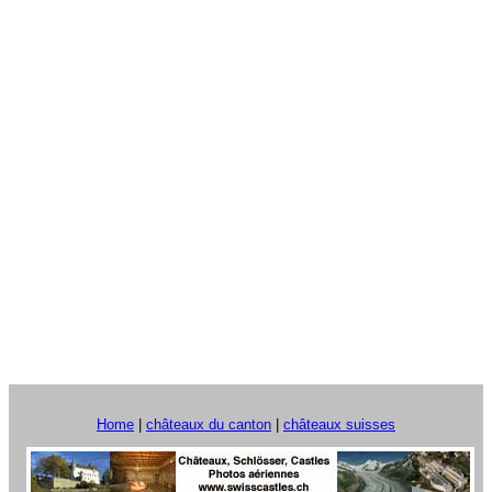
Home
|
châteaux du canton
|
châteaux suisses